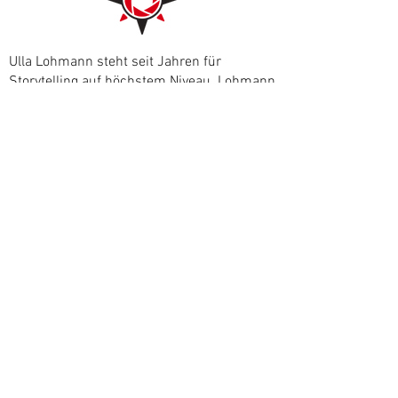
Ulla Lohmann steht seit Jahren für
Storytelling auf höchstem Niveau. Lohmann
und ihr Team realisieren komplexe Film- &
Fotoproduktionen und spannende
Abenteuerreisen, besonders zu aktiven
Vulkanen, in die Berge und zu Urvölkern in
der Südsee.
© 2026 by Ulla Lohmann
Home
Widerruf
Kontakt
Impressum
Datenschutz (pdf)